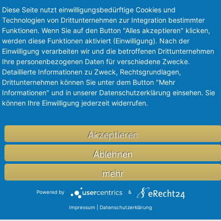
Diese Seite nutzt einwilligungsbedürftige Cookies und
rope. Our portfolio companies address unmet medical & ma
Technologien von Drittunternehmen zur Integration bestimmter
basis of strong intellectual property protection.
Funktionen. Wenn Sie auf den Button "Alles akzeptieren" klicken,
werden diese Funktionen aktiviert (Einwilligung). Nach der
Einwilligung verarbeiten wir und die betroffenen Drittunternehmen
Ihre personenbezogenen Daten für verschiedene Zwecke.
Detaillierte Informationen zu Zweck, Rechtsgrundlagen,
Drittunternehmen können Sie unter dem Button "Mehr
Informationen" und in unserer Datenschutzerklärung einsehen. Sie
können Ihre Einwilligung jederzeit widerrufen.
Akzeptieren
Ablehnen
mehr
Powered by
&
Impressum
|
Datenschutzerklärung
FUND 3