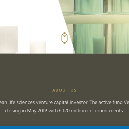
ABOUT US
an life sciences venture capital investor. The active fund Ves
closing in May 2019 with € 120 million in commitments.
, later-stage companies in drug development, medical devic