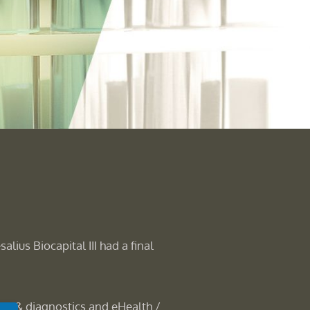
alius Biocapital III had a final
es & diagnostics and eHealth /